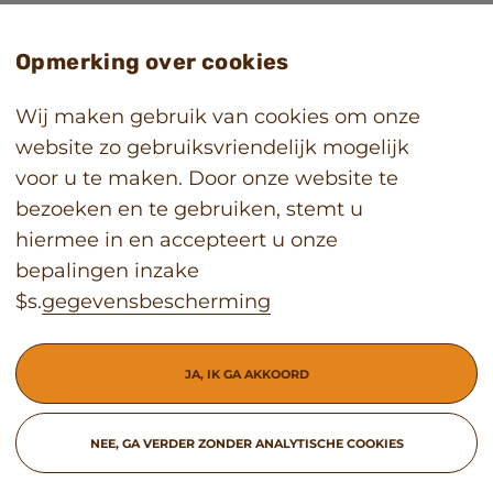
denkwerk GmbH
Opmerking over cookies
Voor het laatst gewijzigd op 16 juni 2026.
Wij maken gebruik van cookies om onze
website zo gebruiksvriendelijk mogelijk
voor u te maken. Door onze website te
bezoeken en te gebruiken, stemt u
hiermee in en accepteert u onze
bepalingen inzake
$s.
gegevensbescherming
Terug naar boven
JA, IK GA AKKOORD
NEE, GA VERDER ZONDER ANALYTISCHE COOKIES
Privacy
Juridische informatie